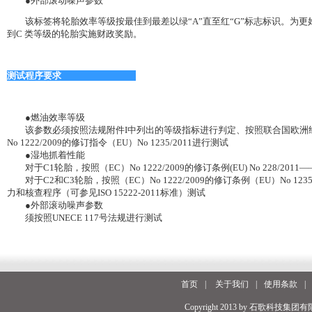
●外部滚动噪声参数
该标签将轮胎效率等级按最佳到最差以绿“A”直至红“G”标志标识。为更
到C 类等级的轮胎实施财政奖励。
测试程序要求
●燃油效率等级
该参数必须按照法规附件I中列出的等级指标进行判定、按照联合国欧洲经济委
No 1222/2009的修订指令（EU）No 1235/2011进行测试
●湿地抓着性能
对于C1轮胎，按照（EC）No 1222/2009的修订条例(EU) No 228/2
对于C2和C3轮胎，按照（EC）No 1222/2009的修订条例（EU）No 1
力和核查程序（可参见ISO 15222-2011标准）测试
●外部滚动噪声参数
须按照UNECE 117号法规进行测试
首页
|
关于我们
|
使用条款
|
Copyright 2013 by 石歌科技集团有